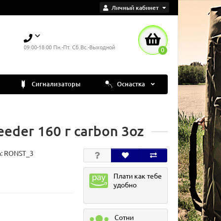
Личный кабинет
09:00-18:00 Пн.-Пт. Сб.Вс.-Выходной
0
Сигнализаторы
Оснастка
der 160 г carbon 3oz
а:
RONST_3
Плати как тебе
удобно
Сотни