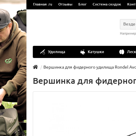
Главная .ru
Отзывы
Блог
Система скидок
Конт
Везде
Например
Удилища
Катушки
Леск
Вершинка для фидерного удилища Rondel Avon
Вершинка для фидерного