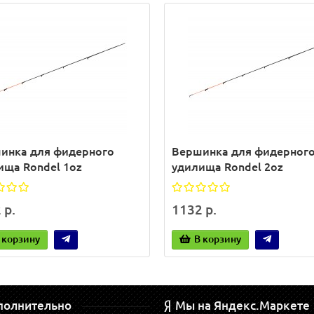
инка для фидерного
Вершинка для фидерног
ища Rondel 1oz
удилища Rondel 2oz
 р.
1132 р.
 корзину
В корзину
полнительно
Мы на Яндекс.Маркете