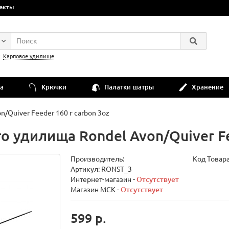
акты
:
Карповое удилище
а
Крючки
Палатки шатры
Хранение
/Quiver Feeder 160 г carbon 3oz
 удилища Rondel Avon/Quiver Fee
Производитель:
Код Товар
Артикул: RONST_3
Интернет-магазин -
Отсутствует
Магазин МСК -
Отсутствует
599 р.