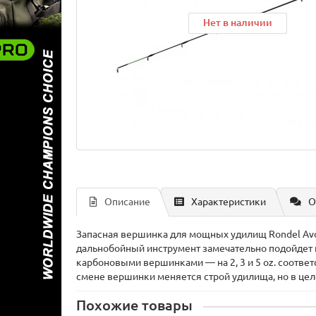
Нет в наличии
Нет в наличии
Нет в наличии
Описание
Характеристики
О
Запасная вершинка для мощных удилищ Rondel Avon
дальнобойный инструмент замечательно подойдет ка
карбоновыми вершинками — на 2, 3 и 5 oz. соотв
смене вершинки меняется строй удилища, но в цел
Похожие товары