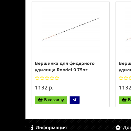
Вершинка для фидерного
Верш
удилища Rondel 0.75oz
удил
1132 р.
1132
В корзину
В
Информация
До