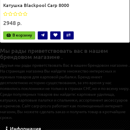
Катушка Blackpool Carp 8000
2948 р.
В корзину
Мы рады приветствовать вас в нашем
брендовом магазине .
Друзья мы рады приветствовать Вас в нашем брендовом магазине .
На страницах магазина Вы найдете множество интересных и
нужных товаров для карповой рыбалки. Бренд имеет
десятилетнюю историю существования, за это время у нас
появились поклонники не только в странах СНГ, но и по всему миру.
Среди популярных товаров вы найдете: карповые удилища,
катушки, карповые палатки и спальники, ассортимент аксессуаров
и крючков. Сайт carp-pro.ru работает как полноценный интернет-
магазин, Вы можете сделать заказ и получить товар в кротчайшие
сроки.
Информация