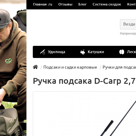
Главная .ru
Отзывы
Блог
Система скидок
Конт
Везде
Например
Удилища
Катушки
Леск
Подсаки и садки карповые
Ручки для подса
Ручка подсака D-Carp 2,7