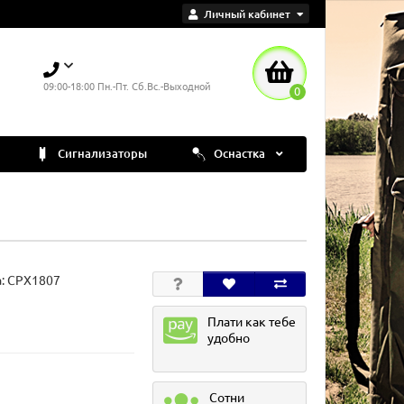
Личный кабинет
09:00-18:00 Пн.-Пт. Сб.Вс.-Выходной
0
Сигнализаторы
Оснастка
а:
CPX1807
Плати как тебе
удобно
Сотни