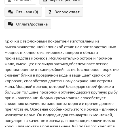
Отзывов (0)
Вопрос-ответ
Оплата/доставка
Крючки с тефлоновым покрытием изготовлены из
высококачественной японской стали на производственных
мощностях одного из мировых лидеров в области
производства крючков. Исключительно острое и прочное
жало, имеющее игольную заточку,обеспечивает легкое
проникновение в ткани рыбьей пасти. Тефлоновое покрытие
снимает блики в прозрачной воде и защищает крючок от
коррозии, способствуя длительному сохранению остроты
жала. Мощный крючок, который благодаря своей форме и
большой толщине проволоки отлично держит крупную рыбу
при вываживании. Форма крючка также способствует
снижению количества зацепов за коряги и прочие донные
препятствия. Основная особенность этого крючка – длинное
изогнутое цевье. Он подходит для стандартных монтажей,
популярен в качестве крючка для поп-апов,исключительно
хорош для монтажа под названием 360 rig (волос крепится