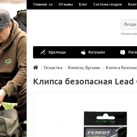
Главная .ru
Отзывы
Блог
Система скидок
Конт
Везде
Например
Удилища
Катушки
Леск
Оснастка
Клипсы, бусины
Клипса безопасн
Клипса безопасная Lead C