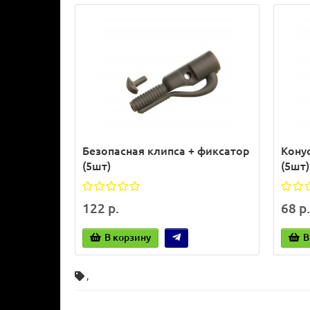
Безопасная клипса + фиксатор
Кону
(5шт)
(5шт)
122 р.
68 р.
В корзину
В
,