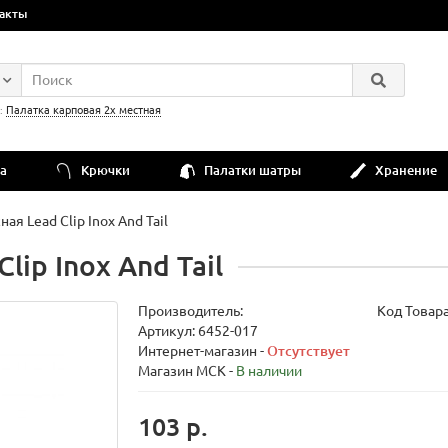
акты
:
Палатка карповая 2х местная
а
Крючки
Палатки шатры
Хранение
ая Lead Clip Inox And Tail
lip Inox And Tail
Производитель:
Код Товар
Артикул: 6452-017
Интернет-магазин -
Отсутствует
Магазин МСК -
В наличии
103 р.