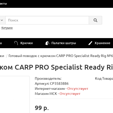
акты
:
Катушка
а
Крючки
Палатки шатры
Хранение
дки
Готовый поводок с крючком CARP PRO Specialist Ready Rig №6
ком CARP PRO Specialist Ready R
Производитель:
Код Товар
Артикул: CP3583886
Интернет-магазин -
Отсутствует
Магазин МСК -
Отсутствует
99 р.