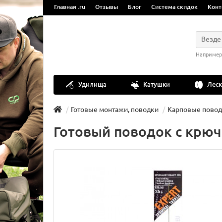
Главная .ru
Отзывы
Блог
Система скидок
Конт
Везде
Например
Удилища
Катушки
Леск
Готовые монтажи, поводки
Карповые пово
Готовый поводок с крюч