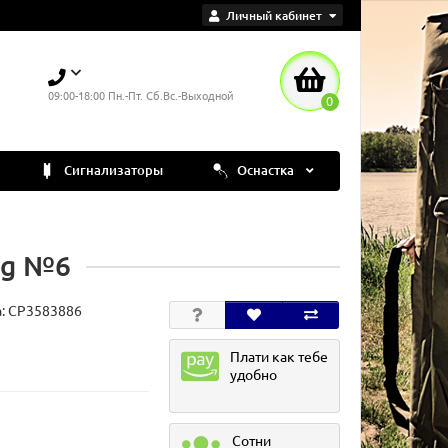
Личный кабинет
09:00-18:00 Пн.-Пт. Сб.Вс.-Выходной
0
Сигнализаторы
Оснастка
ig №6
а:
CP3583886
Плати как тебе
удобно
Сотни